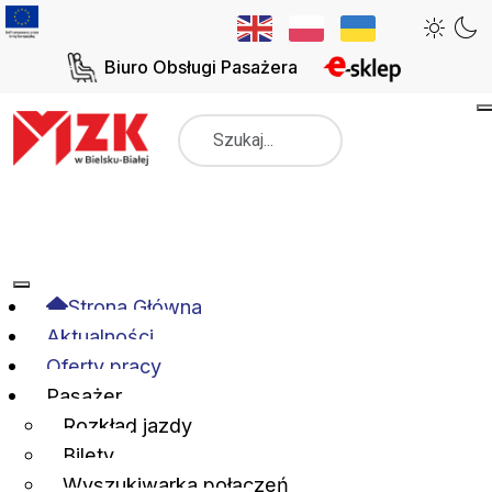
Biuro Obsługi Pasażera
Szukaj
Strona Główna
Aktualności
Oferty pracy
Pasażer
Rozkład jazdy
Bilety
Wyszukiwarka połączeń