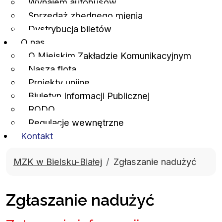
Wynajem autobusów
Sprzedaż zbędnego mienia
Dystrybucja biletów
O nas
O Miejskim Zakładzie Komunikacyjnym
Nasza flota
Projekty unijne
Biuletyn Informacji Publicznej
RODO
Regulacje wewnętrzne
Kontakt
MZK w Bielsku-Białej
Zgłaszanie nadużyć
Zgłaszanie nadużyć