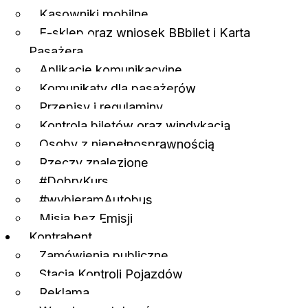
Kasowniki mobilne
E-sklep oraz wniosek BBbilet i Karta
Pasażera
Aplikacje komunikacyjne
Komunikaty dla pasażerów
Przepisy i regulaminy
Kontrola biletów oraz windykacja
Osoby z niepełnosprawnością
Rzeczy znalezione
#DobryKurs
#wybieramAutobus
Misja bez Emisji
Kontrahent
Zamówienia publiczne
Stacja Kontroli Pojazdów
Reklama