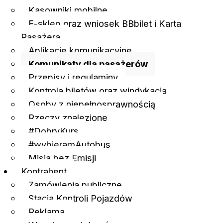
Kasowniki mobilne
E-sklep oraz wniosek BBbilet i Karta
Pasażera
Aplikacje komunikacyjne
Komunikaty dla pasażerów
Przepisy i regulaminy
Kontrola biletów oraz windykacja
Osoby z niepełnosprawnością
Rzeczy znalezione
#DobryKurs
#wybieramAutobus
Misja bez Emisji
Kontrahent
Zamówienia publiczne
Stacja Kontroli Pojazdów
Reklama