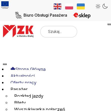
Biuro Obsługi Pasażera
Szukaj
Strona Główna
Aktualności
Oferty pracy
Pasażer
Rozkład jazdy
Bilety
Wyszukiwarka połączeń