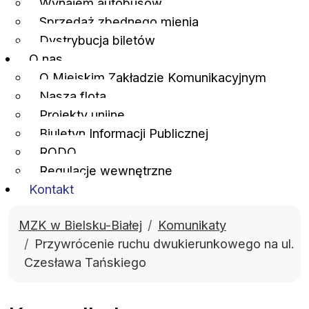
Wynajem autobusów
Sprzedaż zbędnego mienia
Dystrybucja biletów
O nas
O Miejskim Zakładzie Komunikacyjnym
Nasza flota
Projekty unijne
Biuletyn Informacji Publicznej
RODO
Regulacje wewnętrzne
Kontakt
MZK w Bielsku-Białej
Komunikaty
Przywrócenie ruchu dwukierunkowego na ul.
Czesława Tańskiego