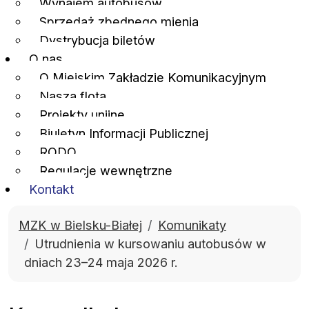
Wynajem autobusów
Sprzedaż zbędnego mienia
Dystrybucja biletów
O nas
O Miejskim Zakładzie Komunikacyjnym
Nasza flota
Projekty unijne
Biuletyn Informacji Publicznej
RODO
Regulacje wewnętrzne
Kontakt
MZK w Bielsku-Białej
Komunikaty
Utrudnienia w kursowaniu autobusów w
dniach 23–24 maja 2026 r.