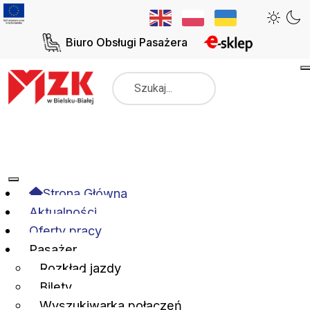
Biuro Obsługi Pasażera
Szukaj
Strona Główna
Aktualności
Oferty pracy
Pasażer
Rozkład jazdy
Bilety
Wyszukiwarka połączeń