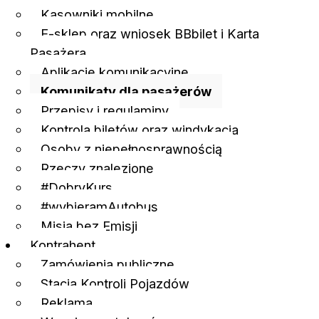
Kasowniki mobilne
E-sklep oraz wniosek BBbilet i Karta
Pasażera
Aplikacje komunikacyjne
Komunikaty dla pasażerów
Przepisy i regulaminy
Kontrola biletów oraz windykacja
Osoby z niepełnosprawnością
Rzeczy znalezione
#DobryKurs
#wybieramAutobus
Misja bez Emisji
Kontrahent
Zamówienia publiczne
Stacja Kontroli Pojazdów
Reklama